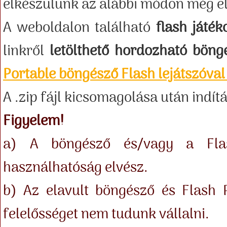
elkészülünk az alábbi módon még el
A weboldalon található
flash játé
linkről
letölthető hordozható böng
Portable böngésző Flash lejátszóval 
A .zip fájl kicsomagolása után indít
Figyelem!
a) A böngésző és/vagy a Flash
használhatóság elvész.
b) Az elavult böngésző és Flash P
felelősséget nem tudunk vállalni.