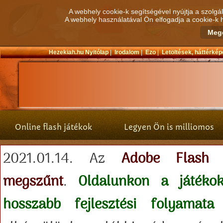
A webhely cookie-k segítségével nyújtja a szolgá
A webhely használatával Ön elfogadja a cookie-k 
Hezekiah.hu Nyitólap
|
Irodalom
|
Ezo
|
Letöltések, háttérké
Online flash játékok
Legyen Ön is milliomos
2021.01.14. Az
Adobe Flash 
megszűnt
.
Oldalunkon a játéko
hosszabb fejlesztési folyamata 