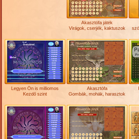
Akasztófa játék
Virágok, cserjék, kaktuszok
szó
Legyen Ön is milliomos
Akasztófa
Kezdő szint
Gombák, mohák, harasztok