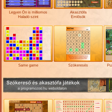
Legyen Ön is milliomos
Akasztófa
Haladó szint
Emlősök
Same game
Szókeresés
Pu