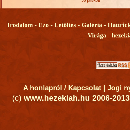
Jó játékot!
Irodalom -
Ezo -
Letöltés -
Galéria -
Hattric
Virága -
hezeki
A honlapról / Kapcsolat |
Jogi n
(c)
www.hezekiah.hu 2006-2013.