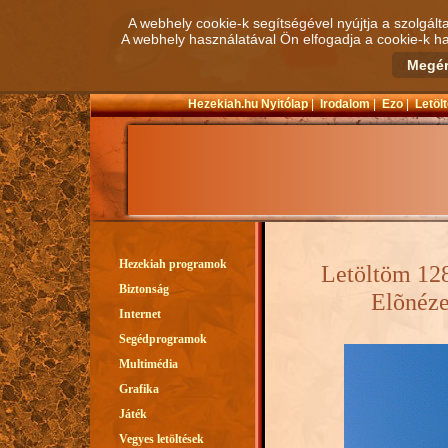
A webhely cookie-k segítségével nyújtja a szolgált
A webhely használatával Ön elfogadja a cookie-k ha
Hezekiah.hu Nyitólap
|
Irodalom
|
Ezo
|
Letöl
Hezekiah programok
Letöltöm 128
Biztonság
Elõnéze
Internet
Segédprogramok
Multimédia
Grafika
Játék
Vegyes letöltések