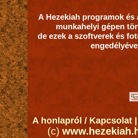
A Hezekiah programok és a 
munkahelyi gépen tör
de ezek a szoftverek és f
engedélyével
A honlapról / Kapcsolat 
(c)
www.hezekiah.h