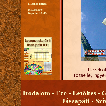
Hasznos linkek
Háttérképek
Képeslapküldés
Hezekia
Töltse le, ingye
Irodalom -
Ezo -
Letöltés -
G
Jászapáti -
Szí