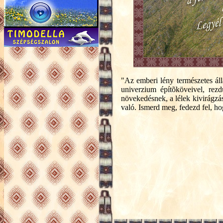
"Az emberi lény természetes áll
univerzium építõköveivel, rez
növekedésnek, a lélek kivirágzá
való. Ismerd meg, fedezd fel, h