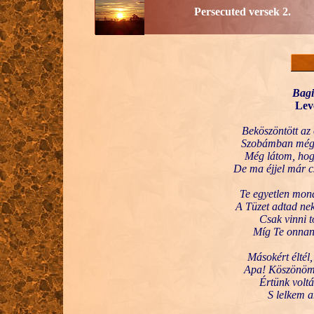
Persecuted versek 2.
Bagi
Lev
Beköszöntött az 
Szobámban még 
Még látom, hog
De ma éjjel már 
Te egyetlen mond
A Tüzet adtad nek
Csak vinni t
Míg Te onnan 
Másokért éltél,
Apa! Köszönöm,
Értünk voltá
S lelkem a