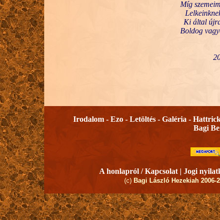
Míg szemeimn
Lelkeinknek
Ki által új
Boldog vagy
20
Irodalom -
Ezo -
Letöltés -
Galéria -
Hattric
Bagi B
A honlapról / Kapcsolat |
Jogi nyilat
(c)
Bagi László Hezekiah 2006-2