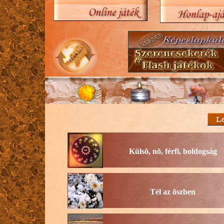
Külsõ, nõ, férfi, boldogság
Tél az õszben