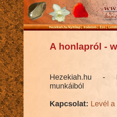
Hezekiah.hu Nyitólap
|
Irodalom
|
Ezo
|
Letöl
A honlapról - 
Hezekiah.hu - 
munkáiból
Kapcsolat:
Levél a