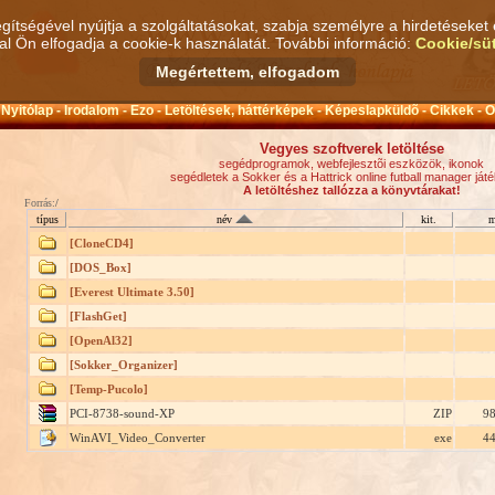
gítségével nyújtja a szolgáltatásokat, szabja személyre a hirdetéseket 
l Ön elfogadja a cookie-k használatát. További információ:
Cookie/süt
Nyitólap -
Irodalom -
Ezo -
Letöltések, háttérképek -
Képeslapküldõ -
Cikkek -
O
Vegyes szoftverek letöltése
segédprogramok, webfejlesztõi eszközök, ikonok
segédletek a Sokker és a Hattrick online futball manager já
A letöltéshez tallózza a könyvtárakat!
Forrás:
/
típus
név
kit.
m
[CloneCD4]
[DOS_Box]
[Everest Ultimate 3.50]
[FlashGet]
[OpenAl32]
[Sokker_Organizer]
[Temp-Pucolo]
PCI-8738-sound-XP
ZIP
98
WinAVI_Video_Converter
exe
44