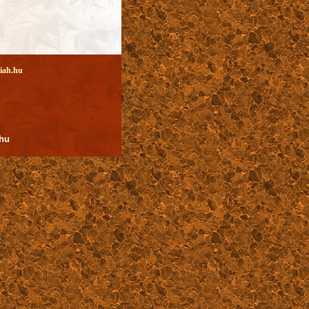
iah.hu
.hu