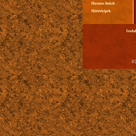
Hasznos linkek
Háttérképek
Iroda
(c