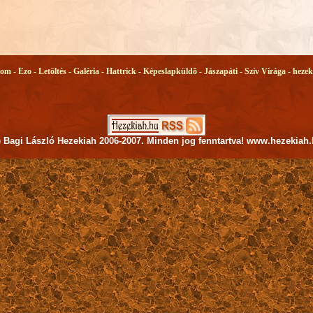
lom -
Ezo -
Letöltés -
Galéria -
Hattrick -
Képeslapküldõ -
Jászapáti -
Szív Virága -
hezek
)
Bagi László Hezekiah 2006-2007. Minden jog fenntartva! www.hezekiah