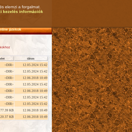
és elemzi a forgalmat.
i kezelés információk
nline játékok
tékokhoz
éret
dátum
<DIR>
12.05.2024 15:42
<DIR>
12.05.2024 15:42
<DIR>
12.06.2018 10:49
<DIR>
12.05.2024 15:42
<DIR>
12.06.2018 10:49
<DIR>
12.05.2024 15:42
<DIR>
12.05.2024 15:42
77.39 KB
12.06.2018 10:49
20.37 KB
12.06.2018 10:49