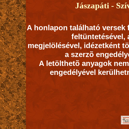
Jászapáti -
Szí
A honlapon található versek 
feltüntetésével,
megjelölésével, idézetként tö
a szerzõ engedélyé
A letölthetõ anyagok nem
engedélyével kerülhet