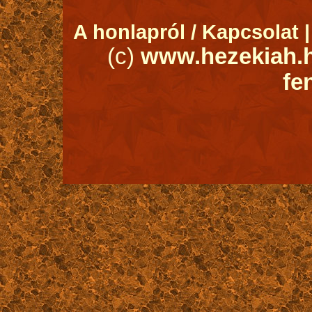
A honlapról / Kapcsolat 
(c)
www.hezekiah.h
fe