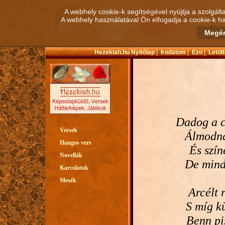
A webhely cookie-k segítségével nyújtja a szolgált
A webhely használatával Ön elfogadja a cookie-k ha
Hezekiah.hu Nyitólap
|
Irodalom
|
Ezo
|
Letöl
Dadog a c
Versek
Álmodná
Hangos vers
És szín
Novellák
De minde
Karcolatok
Mesék
Arcélt 
S míg k
Benn pi