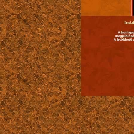
Iroda
A honlapon
megjelölésé
A letölthetõ