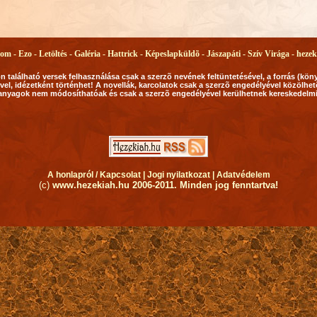
lom -
Ezo -
Letöltés -
Galéria -
Hattrick -
Képeslapküldõ -
Jászapáti -
Szív Virága -
hezek
 található versek felhasználása csak a szerzõ nevének feltüntetésével, a forrás (kön
vel, idézetként történhet! A novellák, karcolatok csak a szerzõ engedélyével közölhetõ
 anyagok nem módosíthatóak és csak a szerzõ engedélyével kerülhetnek kereskedelm
A honlapról / Kapcsolat |
Jogi nyilatkozat |
Adatvédelem
(c)
www.hezekiah.hu 2006-2011. Minden jog fenntartva!