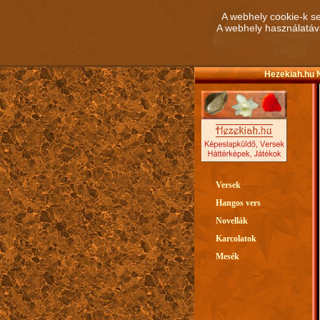
A webhely cookie-k se
A webhely használatáva
Hezekiah.hu N
Versek
Hangos vers
Novellák
Karcolatok
Mesék