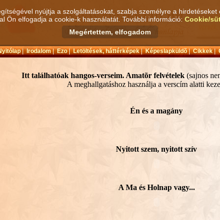
gítségével nyújtja a szolgáltatásokat, szabja személyre a hirdetéseket 
l Ön elfogadja a cookie-k használatát. További információ:
Cookie/süt
yitólap
|
Irodalom
|
Ezo
|
Letöltések, háttérképek
|
Képeslapküldõ
|
Cikkek
|
Itt találhatóak hangos-verseim. Amatõr felvételek
(sajnos ne
A meghallgatáshoz használja a verscím alatti keze
Én és a magány
Nyitott szem, nyitott szív
A Ma és Holnap vagy...