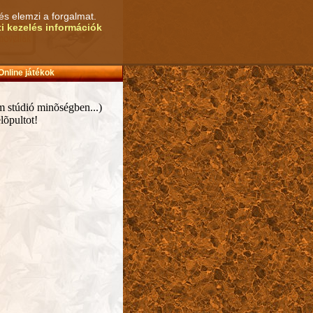
és elemzi a forgalmat.
i kezelés információk
Online játékok
m stúdió minõségben...)
lõpultot!