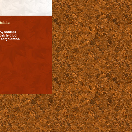
iah.hu
yv, honlap)
ek le újból!
i forgalomba.